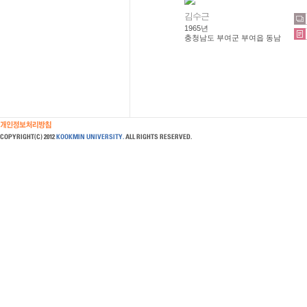
김수근
1965년
충청남도 부여군 부여읍 동남
리 16-1