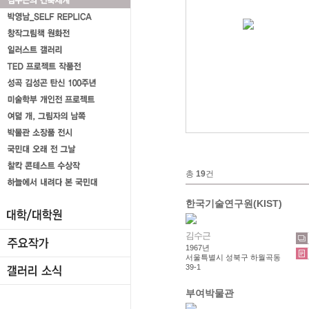
총
19
건
한국기술연구원(KIST)
김수근
1967년
서울특별시 성북구 하월곡동
39-1
부여박물관