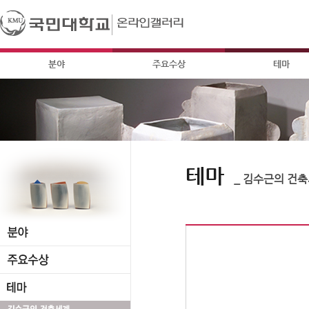
분야
주요수상
테마
테마
_ 김수근의 건