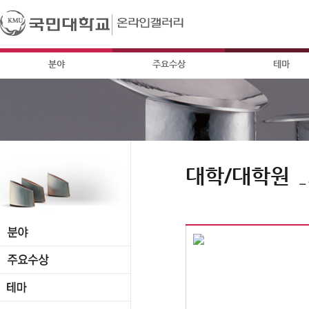
분야
주요수상
테마
대학/대학원
_