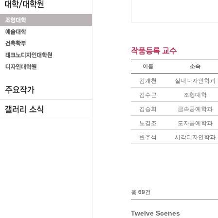
작품등록 교수
이름
소속
김개천
실내디자인학과
김수근
조형대학
김승희
금속공예학과
노경조
도자공예학과
변추석
시각디자인학과
총
69
건
Twelve Scenes