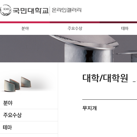
분야
주요수상
테마
대학/대학원
_
무지개