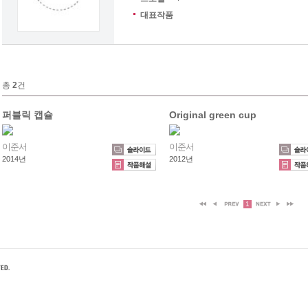
대표작품
총
2
건
퍼블릭 캡슐
Original green cup
이준서
이준서
2014년
2012년
1