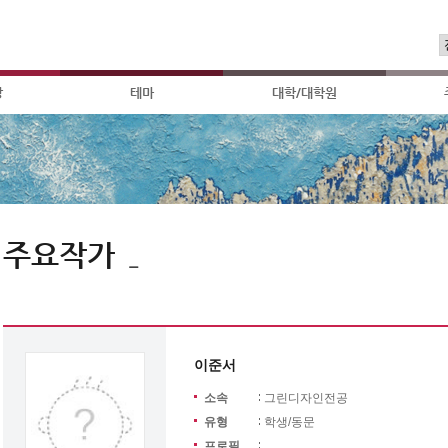
상
테마
대학/대학원
주요작가
_
이준서
소속
그린디자인전공
유형
학생/동문
프로필